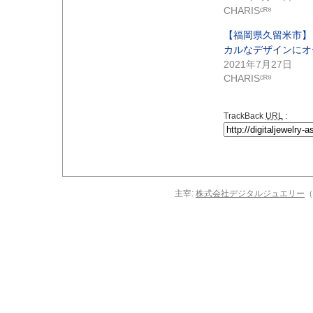
CHARISᶜᴿ⁸
【福岡県久留米市】
カルなデザインにオ
2021年7月27日
CHARISᶜᴿ⁸
TrackBack
URL
:
主宰:
株式会社デジタルジュエリー