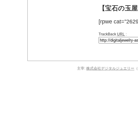
【宝石の玉屋
[rpwe cat=”262
TrackBack
URL
:
主宰:
株式会社デジタルジュエリー